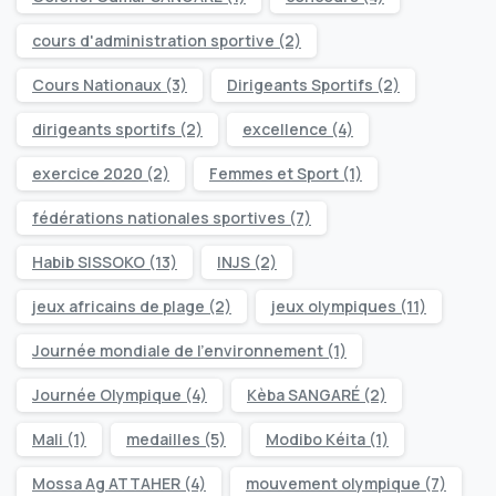
cours d'administration sportive
(2)
Cours Nationaux
(3)
Dirigeants Sportifs
(2)
dirigeants sportifs
(2)
excellence
(4)
exercice 2020
(2)
Femmes et Sport
(1)
fédérations nationales sportives
(7)
Habib SISSOKO
(13)
INJS
(2)
jeux africains de plage
(2)
jeux olympiques
(11)
Journée mondiale de l’environnement
(1)
Journée Olympique
(4)
Kèba SANGARÉ
(2)
Mali
(1)
medailles
(5)
Modibo Kéita
(1)
Mossa Ag ATTAHER
(4)
mouvement olympique
(7)