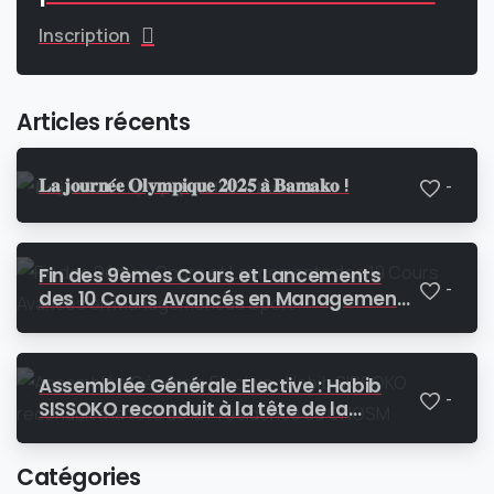
Inscription
Articles récents
𝐋𝐚 𝐣𝐨𝐮𝐫𝐧𝐞́𝐞 𝐎𝐥𝐲𝐦𝐩𝐢𝐪𝐮𝐞 𝟐𝟎𝟐𝟓 𝐚̀ 𝐁𝐚𝐦𝐚𝐤𝐨 !
-
Fin des 9èmes Cours et Lancements
-
des 10 Cours Avancés en Management
du Sport
Assemblée Générale Elective : Habib
-
SISSOKO reconduit à la tête de la
Présidence du CNOSM
Catégories