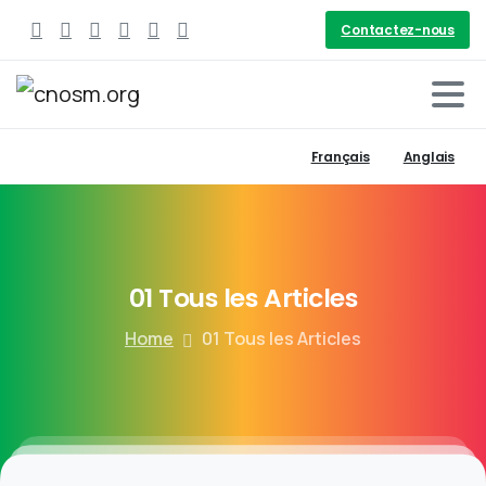
Contactez-nous
Français
Anglais
01
Tous
les
Articles
Home
01 Tous les Articles