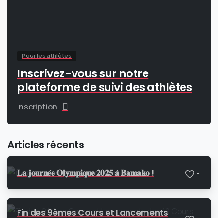
Pour les athlètes
Inscrivez-vous sur notre
plateforme de suivi des athlètes
Inscription
Articles récents
𝐋𝐚 𝐣𝐨𝐮𝐫𝐧𝐞́𝐞 𝐎𝐥𝐲𝐦𝐩𝐢𝐪𝐮𝐞 𝟐𝟎𝟐𝟓 𝐚̀ 𝐁𝐚𝐦𝐚𝐤𝐨 !
-
Fin des 9èmes Cours et Lancements