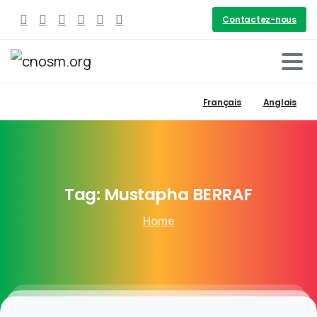
Contactez-nous
Français
Anglais
Tag:
Mustapha
BERRAF
Home