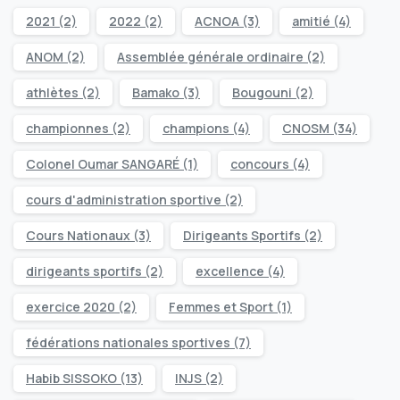
2021
(2)
2022
(2)
ACNOA
(3)
amitié
(4)
ANOM
(2)
Assemblée générale ordinaire
(2)
athlètes
(2)
Bamako
(3)
Bougouni
(2)
championnes
(2)
champions
(4)
CNOSM
(34)
Colonel Oumar SANGARÉ
(1)
concours
(4)
cours d'administration sportive
(2)
Cours Nationaux
(3)
Dirigeants Sportifs
(2)
dirigeants sportifs
(2)
excellence
(4)
exercice 2020
(2)
Femmes et Sport
(1)
fédérations nationales sportives
(7)
Habib SISSOKO
(13)
INJS
(2)