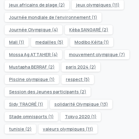
jeux africains de plage
(2)
jeux olympiques
(11)
Journée mondiale de l’environnement
(1)
Journée Olympique
(4)
Kèba SANGARÉ
(2)
Mali
(1)
medailles
(5)
Modibo Kéita
(1)
Mossa Ag ATTAHER
(4)
mouvement olympique
(7)
Mustapha BERRAF
(2)
paris 2024
(2)
Piscine olympique
(1)
respect
(5)
Session des Jeunes participants
(2)
Sidy TRAORÉ
(1)
solidarité Olympique
(13)
Stade omnisports
(1)
Tokyo 2020
(1)
tunisie
(2)
valeurs olympiques
(11)