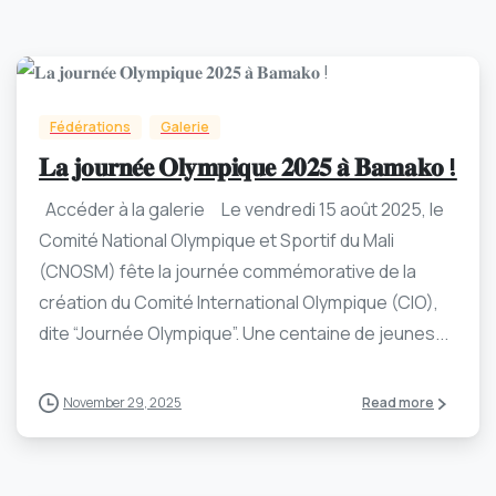
-
0
Fédérations
Galerie
𝐋𝐚 𝐣𝐨𝐮𝐫𝐧𝐞́𝐞 𝐎𝐥𝐲𝐦𝐩𝐢𝐪𝐮𝐞 𝟐𝟎𝟐𝟓 𝐚̀ 𝐁𝐚𝐦𝐚𝐤𝐨 !
Accéder à la galerie Le vendredi 15 août 2025, le
Comité National Olympique et Sportif du Mali
(CNOSM) fête la journée commémorative de la
création du Comité International Olympique (CIO),
dite “Journée Olympique”. Une centaine de jeunes...
November 29, 2025
Read more