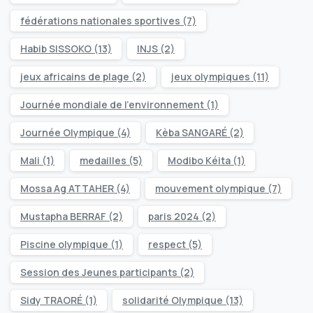
fédérations nationales sportives
(7)
Habib SISSOKO
(13)
INJS
(2)
jeux africains de plage
(2)
jeux olympiques
(11)
Journée mondiale de l’environnement
(1)
Journée Olympique
(4)
Kèba SANGARÉ
(2)
Mali
(1)
medailles
(5)
Modibo Kéita
(1)
Mossa Ag ATTAHER
(4)
mouvement olympique
(7)
Mustapha BERRAF
(2)
paris 2024
(2)
Piscine olympique
(1)
respect
(5)
Session des Jeunes participants
(2)
Sidy TRAORÉ
(1)
solidarité Olympique
(13)