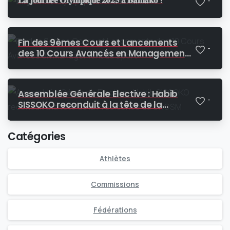
𝐋𝐚 𝐣𝐨𝐮𝐫𝐧𝐞́𝐞 𝐎𝐥𝐲𝐦𝐩𝐢𝐪𝐮𝐞 𝟐𝟎𝟐𝟓 𝐚̀ 𝐁𝐚𝐦𝐚𝐤𝐨 !
-
Fin des 9èmes Cours et Lancements
-
des 10 Cours Avancés en Management
du Sport
Assemblée Générale Elective : Habib
-
SISSOKO reconduit à la tête de la
Présidence du CNOSM
Catégories
Athlètes
Commissions
Fédérations