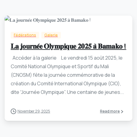
-
0
Fédérations
Galerie
𝐋𝐚 𝐣𝐨𝐮𝐫𝐧𝐞́𝐞 𝐎𝐥𝐲𝐦𝐩𝐢𝐪𝐮𝐞 𝟐𝟎𝟐𝟓 𝐚̀ 𝐁𝐚𝐦𝐚𝐤𝐨 !
Accéder à la galerie Le vendredi 15 août 2025, le
Comité National Olympique et Sportif du Mali
(CNOSM) fête la journée commémorative de la
création du Comité International Olympique (CIO),
dite “Journée Olympique”. Une centaine de jeunes...
November 29, 2025
Read more