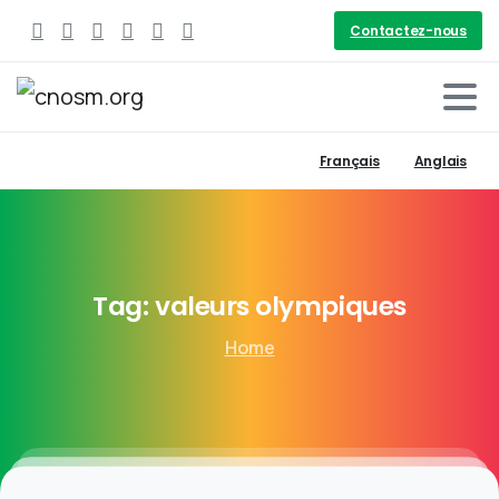
Contactez-nous
Français
Anglais
Tag:
valeurs
olympiques
Home