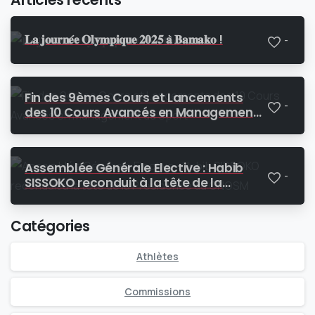
𝐋𝐚 𝐣𝐨𝐮𝐫𝐧𝐞́𝐞 𝐎𝐥𝐲𝐦𝐩𝐢𝐪𝐮𝐞 𝟐𝟎𝟐𝟓 𝐚̀ 𝐁𝐚𝐦𝐚𝐤𝐨 !
-
Fin des 9èmes Cours et Lancements
-
des 10 Cours Avancés en Management
du Sport
Assemblée Générale Elective : Habib
-
SISSOKO reconduit à la tête de la
Présidence du CNOSM
Catégories
Athlètes
Commissions