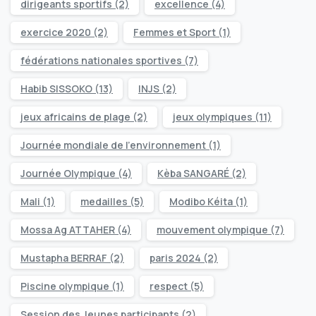
dirigeants sportifs
(2)
excellence
(4)
exercice 2020
(2)
Femmes et Sport
(1)
fédérations nationales sportives
(7)
Habib SISSOKO
(13)
INJS
(2)
jeux africains de plage
(2)
jeux olympiques
(11)
Journée mondiale de l’environnement
(1)
Journée Olympique
(4)
Kèba SANGARÉ
(2)
Mali
(1)
medailles
(5)
Modibo Kéita
(1)
Mossa Ag ATTAHER
(4)
mouvement olympique
(7)
Mustapha BERRAF
(2)
paris 2024
(2)
Piscine olympique
(1)
respect
(5)
Session des Jeunes participants
(2)