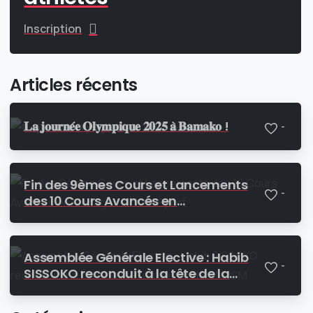
Inscription
Articles récents
𝐋𝐚 𝐣𝐨𝐮𝐫𝐧𝐞́𝐞 𝐎𝐥𝐲𝐦𝐩𝐢𝐪𝐮𝐞 𝟐𝟎𝟐𝟓 𝐚̀ 𝐁𝐚𝐦𝐚𝐤𝐨 !
-
Fin des 9èmes Cours et Lancements
-
des 10 Cours Avancés en
Management du Sport
Assemblée Générale Elective : Habib
-
SISSOKO reconduit à la tête de la
Présidence du CNOSM