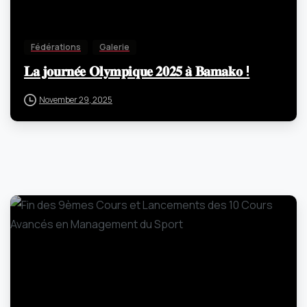
Fédérations
Galerie
𝐋𝐚 𝐣𝐨𝐮𝐫𝐧𝐞́𝐞 𝐎𝐥𝐲𝐦𝐩𝐢𝐪𝐮𝐞 𝟐𝟎𝟐𝟓 𝐚̀ 𝐁𝐚𝐦𝐚𝐤𝐨 !
November 29, 2025
-