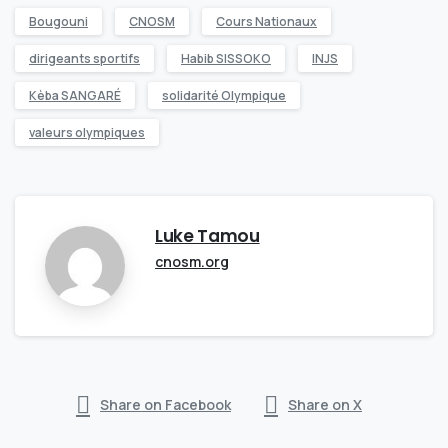
Bougouni
CNOSM
Cours Nationaux
dirigeants sportifs
Habib SISSOKO
INJS
Kèba SANGARÉ
solidarité Olympique
valeurs olympiques
Luke Tamou
cnosm.org
Share on Facebook
Share on X