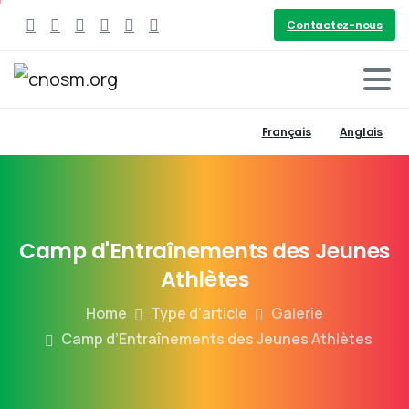
Contactez-nous
Français
Anglais
Camp
d'Entraînements
des
Jeunes
Athlètes
Home
Type d'article
Galerie
Camp d’Entraînements des Jeunes Athlètes