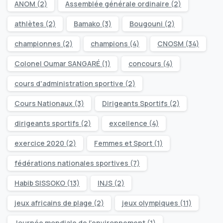
ANOM
(2)
Assemblée générale ordinaire
(2)
athlètes
(2)
Bamako
(3)
Bougouni
(2)
championnes
(2)
champions
(4)
CNOSM
(34)
Colonel Oumar SANGARÉ
(1)
concours
(4)
cours d'administration sportive
(2)
Cours Nationaux
(3)
Dirigeants Sportifs
(2)
dirigeants sportifs
(2)
excellence
(4)
exercice 2020
(2)
Femmes et Sport
(1)
fédérations nationales sportives
(7)
Habib SISSOKO
(13)
INJS
(2)
jeux africains de plage
(2)
jeux olympiques
(11)
Journée mondiale de l’environnement
(1)