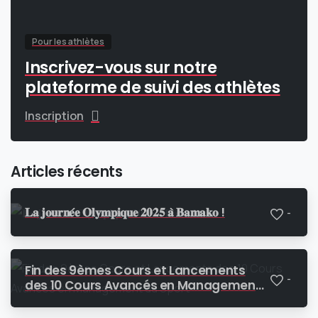
Pour les athlètes
Inscrivez-vous sur notre
plateforme de suivi des athlètes
Inscription
Articles récents
𝐋𝐚 𝐣𝐨𝐮𝐫𝐧𝐞́𝐞 𝐎𝐥𝐲𝐦𝐩𝐢𝐪𝐮𝐞 𝟐𝟎𝟐𝟓 𝐚̀ 𝐁𝐚𝐦𝐚𝐤𝐨 !
-
Fin des 9èmes Cours et Lancements
-
des 10 Cours Avancés en Management
du Sport