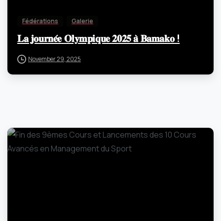
Fédérations
Galerie
𝐋𝐚 𝐣𝐨𝐮𝐫𝐧𝐞́𝐞 𝐎𝐥𝐲𝐦𝐩𝐢𝐪𝐮𝐞 𝟐𝟎𝟐𝟓 𝐚̀ 𝐁𝐚𝐦𝐚𝐤𝐨 !
November 29, 2025
-