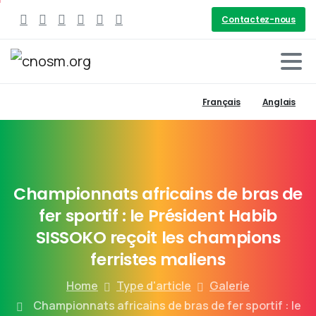
Contactez-nous
Français
Anglais
Championnats
africains
de
bras
de
fer
sportif
:
le
Président
Habib
SISSOKO
reçoit
les
champions
ferristes
maliens
Home
Type d'article
Galerie
Championnats africains de bras de fer sportif : le