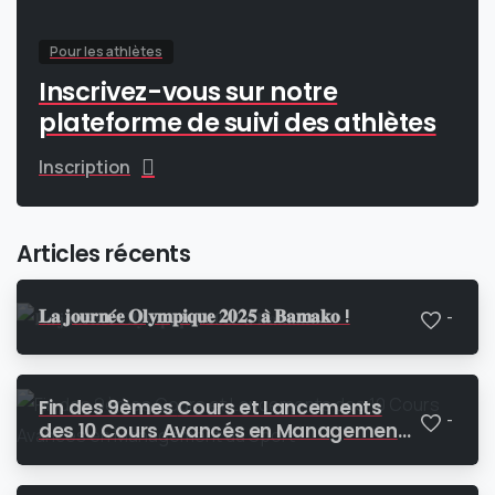
Pour les athlètes
Inscrivez-vous sur notre
plateforme de suivi des athlètes
Inscription
Articles récents
𝐋𝐚 𝐣𝐨𝐮𝐫𝐧𝐞́𝐞 𝐎𝐥𝐲𝐦𝐩𝐢𝐪𝐮𝐞 𝟐𝟎𝟐𝟓 𝐚̀ 𝐁𝐚𝐦𝐚𝐤𝐨 !
-
Fin des 9èmes Cours et Lancements
-
des 10 Cours Avancés en Management
du Sport