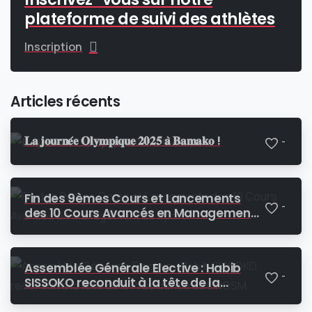
plateforme de suivi des athlètes
Inscription
Articles récents
𝐋𝐚 𝐣𝐨𝐮𝐫𝐧𝐞́𝐞 𝐎𝐥𝐲𝐦𝐩𝐢𝐪𝐮𝐞 𝟐𝟎𝟐𝟓 𝐚̀ 𝐁𝐚𝐦𝐚𝐤𝐨 !
-
Fin des 9èmes Cours et Lancements
-
des 10 Cours Avancés en Management
du Sport
Assemblée Générale Elective : Habib
-
SISSOKO reconduit à la tête de la
Présidence du CNOSM