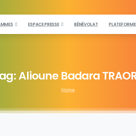
AMMES
ESPACE PRESSE
BÉNÉVOLAT
PLATEFORME
ag:
Alioune
Badara
TRAO
Home