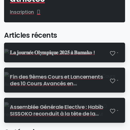
Inscription
Articles récents
𝐋𝐚 𝐣𝐨𝐮𝐫𝐧𝐞́𝐞 𝐎𝐥𝐲𝐦𝐩𝐢𝐪𝐮𝐞 𝟐𝟎𝟐𝟓 𝐚̀ 𝐁𝐚𝐦𝐚𝐤𝐨 !
-
Fin des 9èmes Cours et Lancements
-
des 10 Cours Avancés en
Management du Sport
Assemblée Générale Elective : Habib
-
SISSOKO reconduit à la tête de la
Présidence du CNOSM