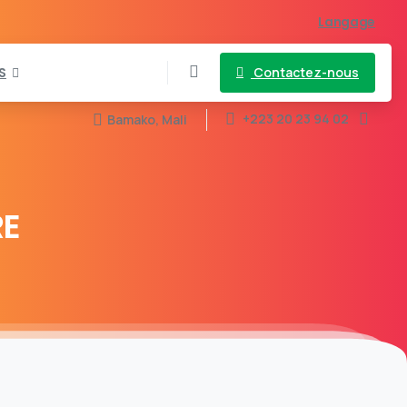
Langage
Contactez-nous
S
+223 20 23 94 02
Bamako, Mali
RE