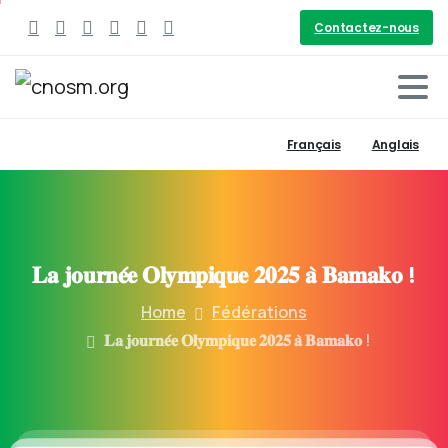
Contactez-nous
Français
Anglais
𝐋𝐚
𝐣𝐨𝐮𝐫𝐧𝐞́𝐞
𝐎𝐥𝐲𝐦𝐩𝐢𝐪𝐮𝐞
𝟐𝟎𝟐𝟓
𝐚̀
𝐁𝐚𝐦𝐚𝐤𝐨
!
Home
Fédérations
𝐋𝐚 𝐣𝐨𝐮𝐫𝐧𝐞́𝐞 𝐎𝐥𝐲𝐦𝐩𝐢𝐪𝐮𝐞 𝟐𝟎𝟐𝟓 𝐚̀ 𝐁𝐚𝐦𝐚𝐤𝐨 !