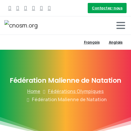
Contactez-nous
Français
Anglais
Fédération
Malienne
de
Natation
Home
Fédérations Olympiques
Fédération Malienne de Natation