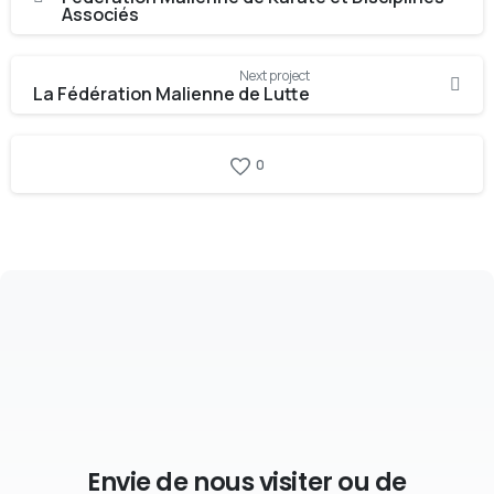
Reading
Associés
Next project
La Fédération Malienne de Lutte
0
Envie de nous visiter ou de