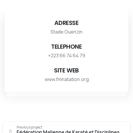
ADRESSE
Stade Ouenzin
TELEPHONE
+223 66 74 64 79
SITE WEB
www.fmnatation.org
Continue
Previous project
Fédération Malienne de Karaté et Disciplines